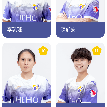
李珮瑤
陳郁安
10
11