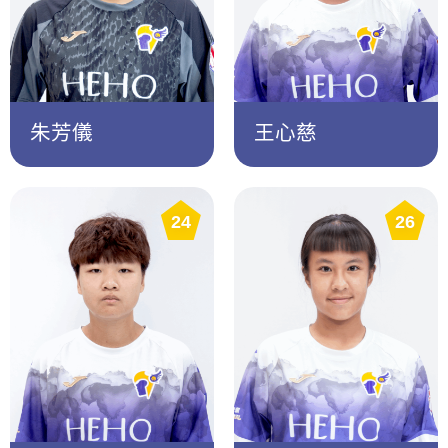
朱芳儀
王心慈
24
26