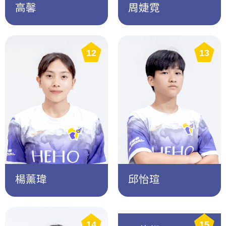
高馨
周婕霓
12
13
楊薰瑋
邱怡瑄
14
15