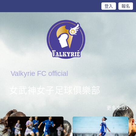
登入
報名
Valkyrie FC official
女武神女子足球俱樂部
更多文章