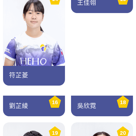
王佳翎
符芷菱
16
18
劉芷綾
吳欣霓
19
20