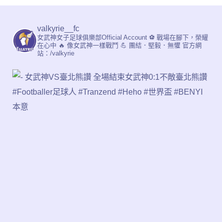
valkyrie__fc
女武神女子足球俱樂部Official Account ⚽️
戰場在腳下，榮耀
在心中
🔥 像女武神一樣戰鬥
💪 團結．堅毅．無懼
官方網
站：/valkyrie