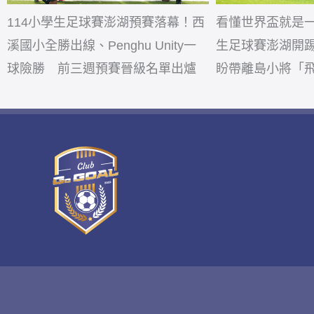
114小學生足球賽澎湖預賽落幕！西
看懂世界盃就是一
溪國小全勝出線、Penghu Unity一
生足球賽澎湖開踢
球險勝 前三週預賽晉級名單出爐
盼帶離島小將「