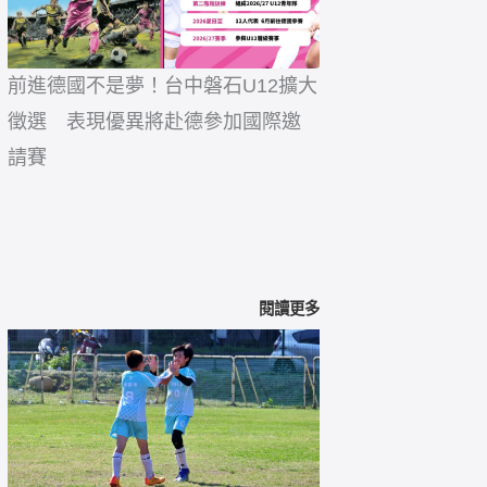
前進德國不是夢！台中磐石U12擴大
徵選 表現優異將赴德參加國際邀
請賽
閱讀更多