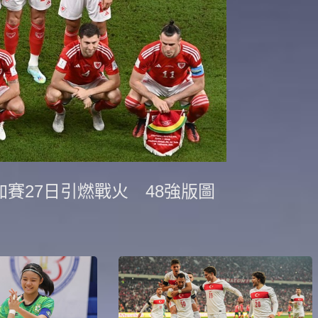
加賽27日引燃戰火 48強版圖