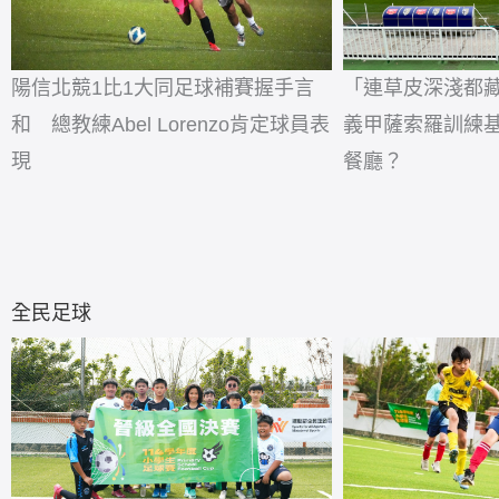
陽信北競1比1大同足球補賽握手言
「連草皮深淺都
和 總教練Abel Lorenzo肯定球員表
義甲薩索羅訓練
現
餐廳？
全民足球