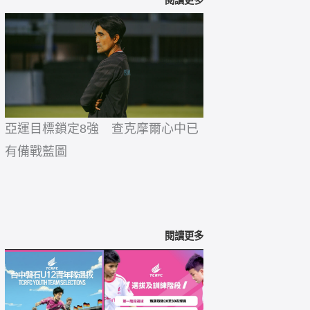
閱讀更多
亞運目標鎖定8強 查克摩爾心中已
有備戰藍圖
閱讀更多