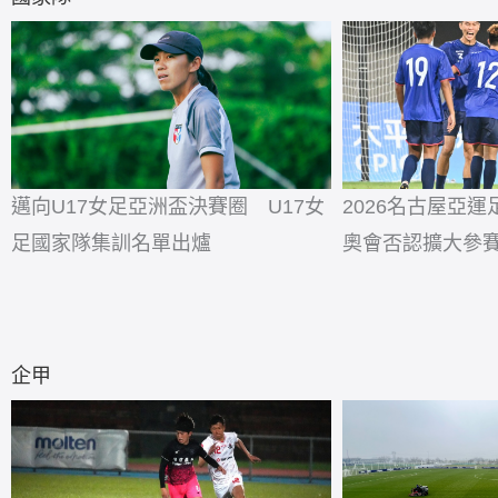
邁向U17女足亞洲盃決賽圈 U17女
2026名古屋亞
足國家隊集訓名單出爐
奧會否認擴大參
企甲