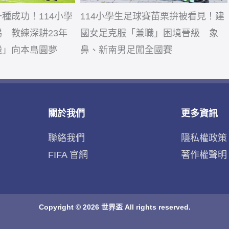
種成功！114小學
114小學生足球賽苗栗拚被看見！建
 教練深耕23年
國女足克服「兼職」困境晉級 象
飛」向本島圓夢
鼻、新南男足闖全國賽
世界盃 了解更多
關於我們
更多資訊
聯絡我們
隱私權政策
FIFA 官網
著作權聲明
Copyright © 2026 世界盃 All rights reserved.