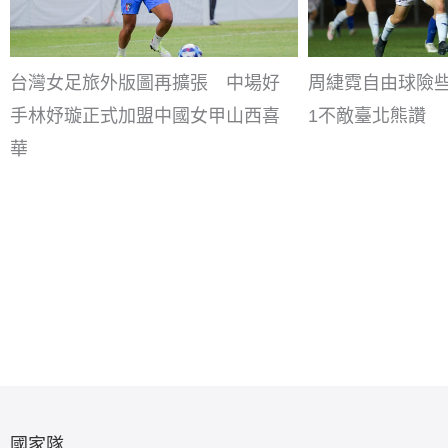
台灣女足旅外版圖再擴張 中場好
周緁霓自由球險些
手林妤璇正式加盟中國女甲山西喜
1不敵臺北熊讚
華
國家隊