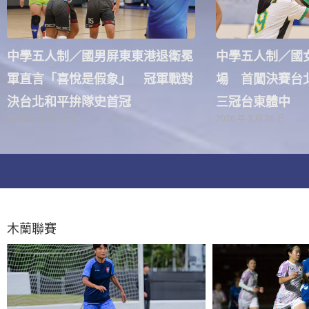
中學五人制／國男屏東東港退衛冕
中學五人制／國女
軍直言「喜悅是假象」 冠軍戰對
場 首闖決賽台
決台北和平拚隊史首冠
三冠台東體中
2026 年 3 月 26 日
2026 年 3 月 26 日
木蘭聯賽