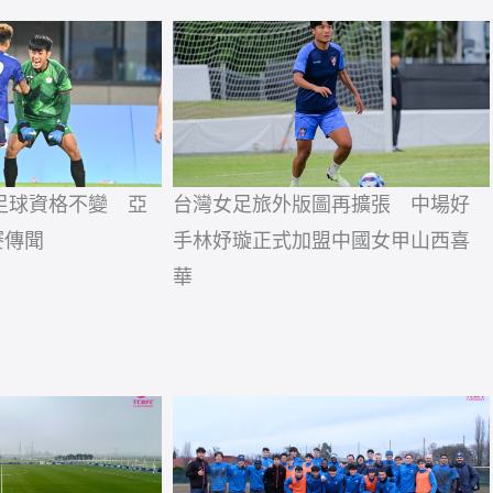
運足球資格不變 亞
台灣女足旅外版圖再擴張 中場好
賽傳聞
手林妤璇正式加盟中國女甲山西喜
華