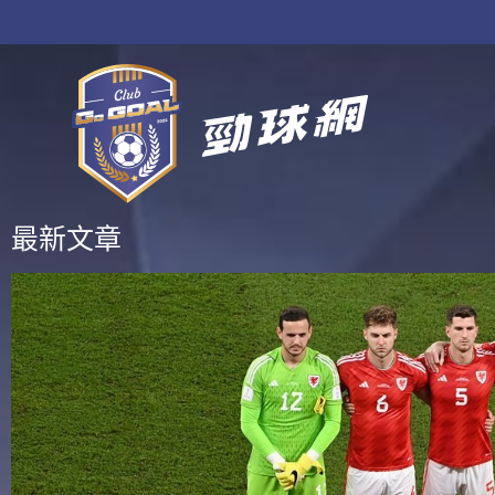
跳
至
主
要
內
容
最新文章