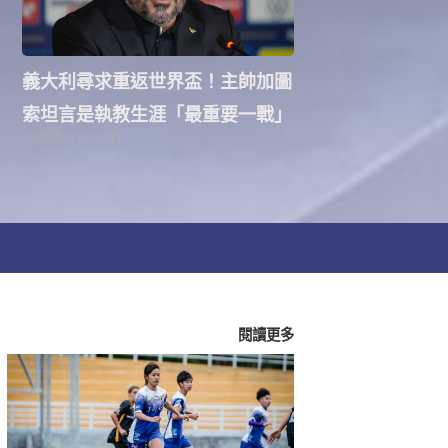
義大利尋求重返世界盃！主帥加圖
索坦言是執教生涯「最重要一戰」
2026 年 3 月 26 日
閱讀更多