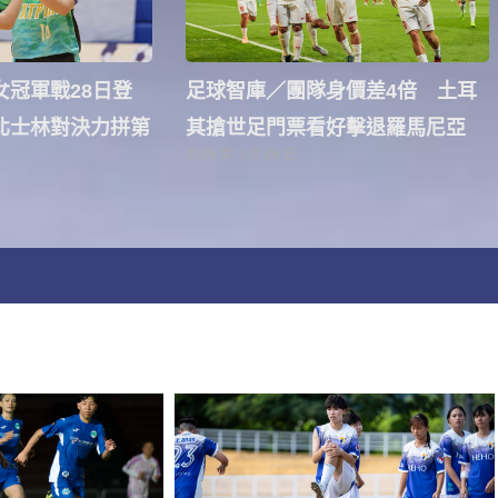
冠軍戰28日登
足球智庫／團隊身價差4倍 土耳
北士林對決力拼第
其搶世足門票看好擊退羅馬尼亞
2026 年 3 月 26 日