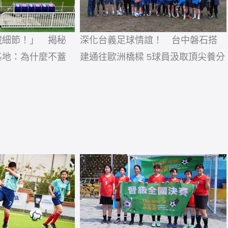
藏細節！」 揭秘
深化台義足球情誼！ 台中磐石搭
基地：為什麼不蓋
建通往歐洲橋樑 5球員汲取頂尖養分